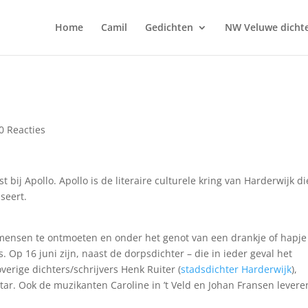
Home
Camil
Gedichten
NW Veluwe dicht
0 Reacties
 bij Apollo. Apollo is de literaire culturele kring van Harderwijk di
iseert.
mensen te ontmoeten en onder het genot van een drankje of hapje
. Op 16 juni zijn, naast de dorpsdichter – die in ieder geval het
overige dichters/schrijvers Henk Ruiter (
stadsdichter Harderwijk
),
tar. Ook de muzikanten Caroline in ’t Veld en Johan Fransen levere