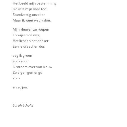
Het beeld mijn bestemming
De verf mijn naar toe
Standvastig onzeker
Maar ik weet wat ik doe.
Mijn kleuren ze roepen
En wijzen de weg
Het licht en het donker
Een leidraad, en dus
zeg ik groen
en ik rood
Ik stroom over van blauw
Zo eigen gemengd
Zo ik
en zo jou.
Sarah Scholts