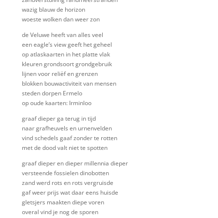
wazig blauw de horizon
woeste wolken dan weer zon
de Veluwe heeft van alles veel
een eagle’s view geeft het geheel
op atlaskaarten in het platte vlak
kleuren grondsoort grondgebruik
lijnen voor reliëf en grenzen
blokken bouwactiviteit van mensen
steden dorpen Ermelo
op oude kaarten: Irminloo
graaf dieper ga terug in tijd
naar grafheuvels en urnenvelden
vind schedels gaaf zonder te rotten
met de dood valt niet te spotten
graaf dieper en dieper millennia dieper
versteende fossielen dinobotten
zand werd rots en rots vergruisde
gaf weer prijs wat daar eens huisde
gletsjers maakten diepe voren
overal vind je nog de sporen