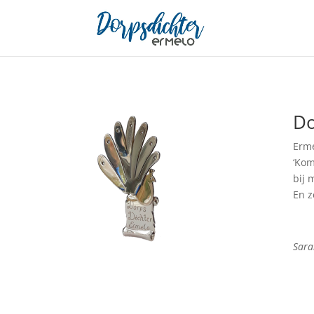
Do
Erme
‘Kom
bij m
En z
Sara