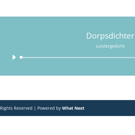
Dorpsdichter
Luistergedicht
Audiospeler
 Rights Reserved | Powered by
What Next